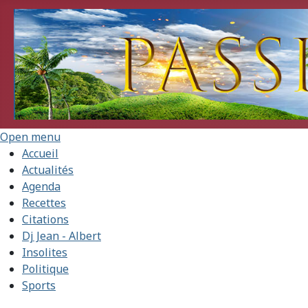
Open menu
Accueil
Actualités
Agenda
Recettes
Citations
Dj Jean - Albert
Insolites
Politique
Sports