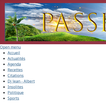
Open menu
Accueil
Actualités
Agenda
Recettes
Citations
Dj Jean - Albert
Insolites
Politique
Sports